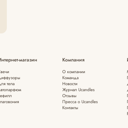
Интернет-магазин
Компания
вечи
О компании
Диффузоры
Команда
ля тела
Новости
Автопарфюм
Журнал Ucandles
Рефилл
Отзывы
лаговония
Пресса о Ucandles
Контакты