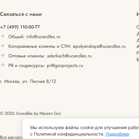
Связаться с нами
+7 (499) 110-50-77
С
Общий:
info@ucandles.ru
Д
Копоративные клиенты и СТМ:
epolyanskaya@ucandles.ru
Оптовые клиенты:
aderkach@ucandles.ru
Б
PR и соцресурсы:
pr@gorprojects.ru
г. Москва, ул. Лесная 8/12
© 2026 Ucandles by Maison Gor
Мы используем файлы cookie для улучшения работ
с Политикой конфиденциальности.
Подробнее
Все ресурсы сайта ucandles.ru, включая (но не ограничиваясь) текст