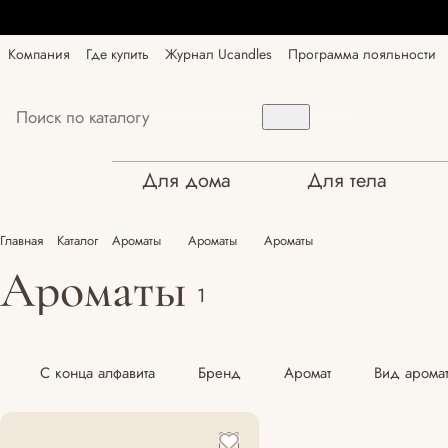
Компания
Где купить
Журнал Ucandles
Программа лояльности
Для дома
Для тела
Главная
Каталог
Ароматы
Ароматы
Ароматы
Ароматы
1
С конца алфавита
Бренд
Аромат
Вид арома