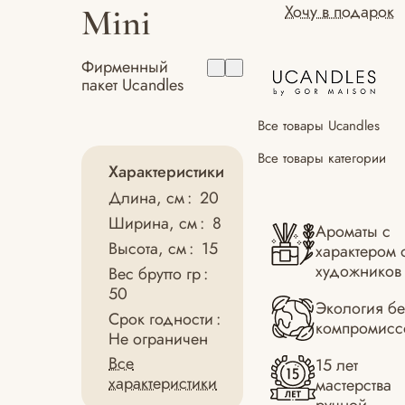
Хочу в подарок
Mini
Фирменный
пакет Ucandles
Все товары Ucandles
Все товары категории
Характеристики
Длина, см
:
20
Ширина, см
:
8
Ароматы с
Высота, см
:
15
характером 
художников
Вес брутто гр
:
50
Экология бе
Срок годности
:
компромисс
Не ограничен
Все
15 лет
характеристики
мастерства