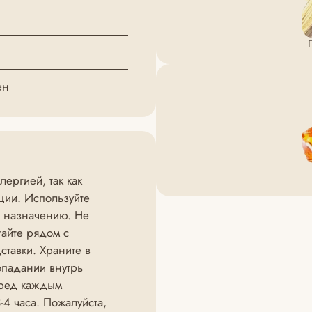
ен
ергией, так как
ции. Используйте
о назначению. Не
гайте рядом с
тавки. Храните в
опадании внутрь
еред каждым
4 часа. Пожалуйста,