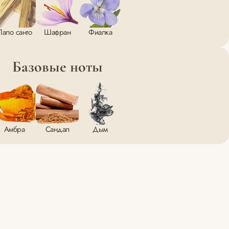
Пало санто
Шафран
Фиалка
Базовые ноты
Амбра
Сандал
Дым