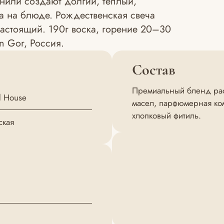
анили создают долгий, тёплый,
а на блюде. Рождественская свеча
настоящий. 190г воска, горение 20–30
n Gor, Россия.
Состав
Премиальный бленд раст
d House
масел, парфюмерная ком
хлопковый фитиль.
ская