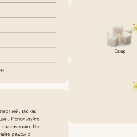
Сахар
ен
ергией, так как
ции. Используйте
о назначению. Не
гайте рядом с